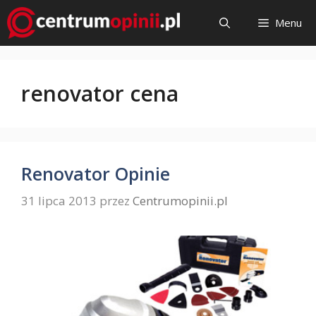
Przejdź
Menu
do
treści
renovator cena
Renovator Opinie
31 lipca 2013
przez
Centrumopinii.pl