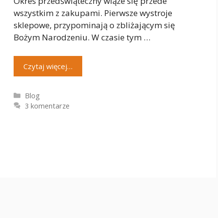
Okres przedświąteczny wiąże się przede
wszystkim z zakupami. Pierwsze wystroje
sklepowe, przypominają o zbliżającym się
Bożym Narodzeniu. W czasie tym …
Czytaj więcej…
Kategorie
Blog
3 komentarze