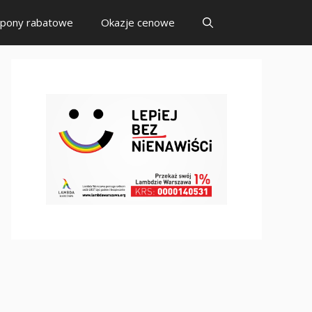
pony rabatowe
Okazje cenowe