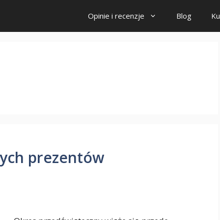
Opinie i recenzje
Blog
Ku
nych prezentów