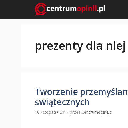
Przejdź
do
treści
prezenty dla niej
Tworzenie przemyśla
świątecznych
10 listopada 2017
przez
Centrumopinii.pl