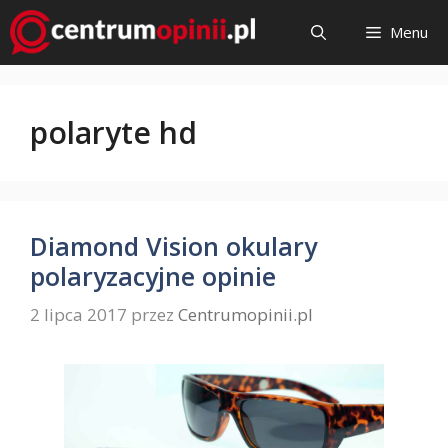
Przejdź
Menu
do
treści
polaryte hd
Diamond Vision okulary
polaryzacyjne opinie
2 lipca 2017
przez
Centrumopinii.pl