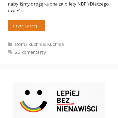
nabyliśmy drogą kupna za bilety NBP:) Dlaczego
dwie? …
Czytaj więcej…
Kategorie
Dom i kuchnia
,
Kuchnia
26 komentarzy