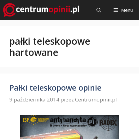
Przejdź
Menu
do
treści
pałki teleskopowe
hartowane
Pałki teleskopowe opinie
9 października 2014
przez
Centrumopinii.pl