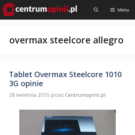
Przejdź
Menu
do
treści
overmax steelcore allegro
Tablet Overmax Steelcore 1010
3G opinie
28 kwietnia 2015
przez
Centrumopinii.pl