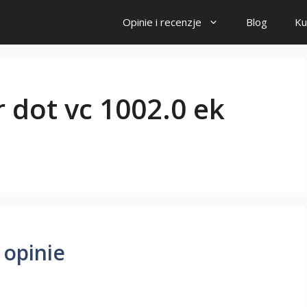
Opinie i recenzje
Blog
Ku
 dot vc 1002.0 ek
 opinie