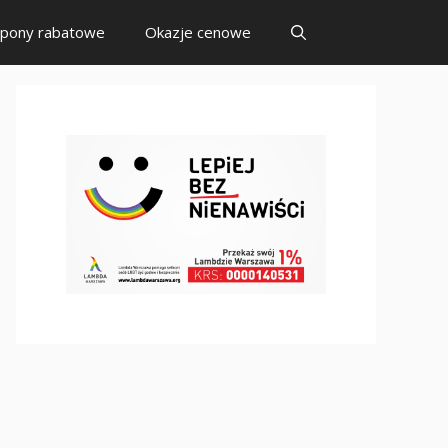
pony rabatowe
Okazje cenowe