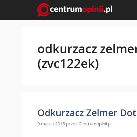
Przejdź
do
treści
odkurzacz zelmer
(zvc122ek)
Odkurzacz Zelmer Dot
9 marca 2015
przez
Centrumopinii.pl