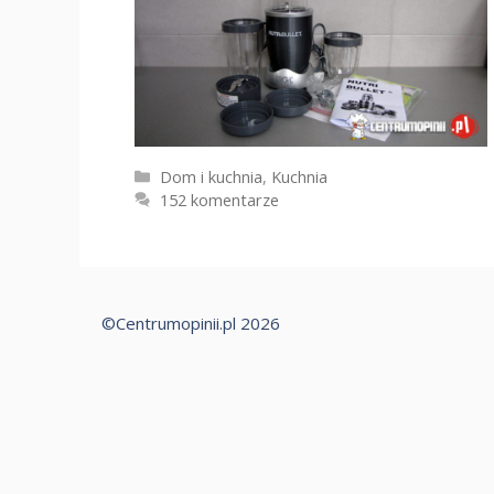
Kategorie
Dom i kuchnia
,
Kuchnia
152 komentarze
©Centrumopinii.pl 2026