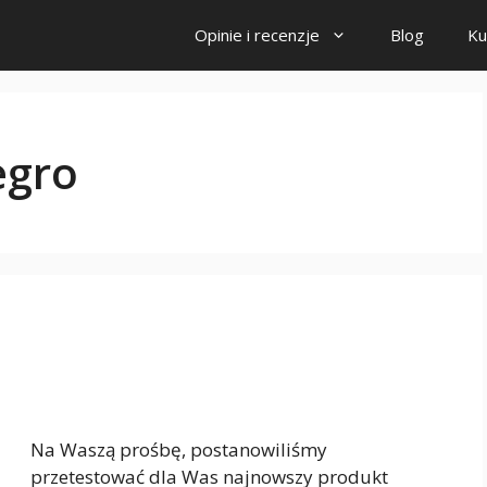
Opinie i recenzje
Blog
Ku
egro
Na Waszą prośbę, postanowiliśmy
przetestować dla Was najnowszy produkt