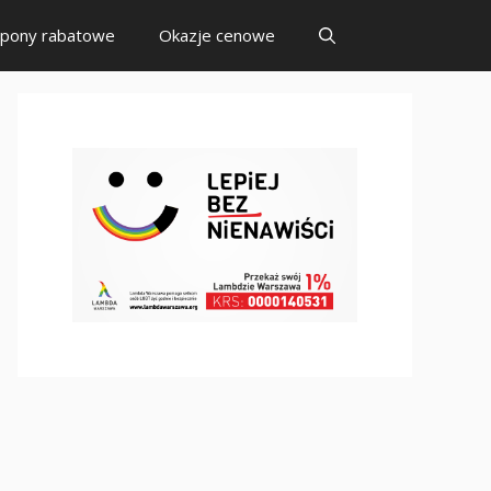
pony rabatowe
Okazje cenowe