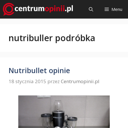
Przejdź
Menu
do
treści
nutribuller podróbka
Nutribullet opinie
18 stycznia 2015
przez
Centrumopinii.pl