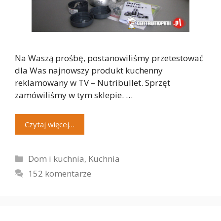
Na Waszą prośbę, postanowiliśmy przetestować
dla Was najnowszy produkt kuchenny
reklamowany w TV – Nutribullet. Sprzęt
zamówiliśmy w tym sklepie. …
Czytaj więcej…
Kategorie
Dom i kuchnia
,
Kuchnia
152 komentarze