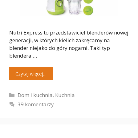
Nutri Express to przedstawiciel blenderów nowej
generacji, w których kielich zakręcamy na
blender niejako do góry nogami. Taki typ
blendera …
Czytaj więcej…
Kategorie
Dom i kuchnia
,
Kuchnia
39 komentarzy