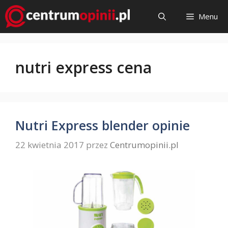
Przejdź
Menu
do
treści
nutri express cena
Nutri Express blender opinie
22 kwietnia 2017
przez
Centrumopinii.pl