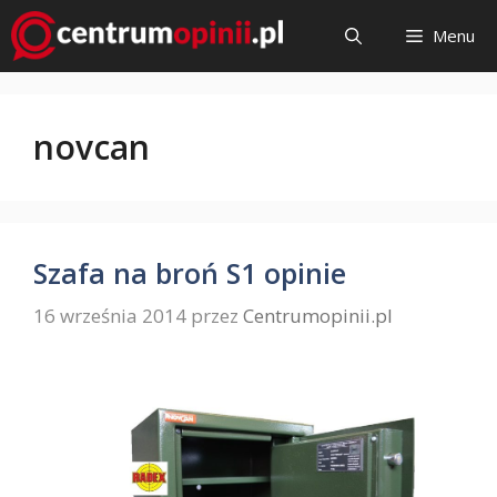
Przejdź
Menu
do
treści
novcan
Szafa na broń S1 opinie
16 września 2014
przez
Centrumopinii.pl