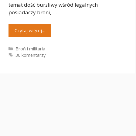
temat dość burzliwy wśród legalnych
posiadaczy broni, …
Czytaj więcej…
Kategorie
Broń i militaria
30 komentarzy