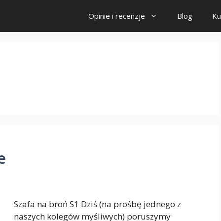
Opinie i recenzje
Blog
Ku
e
Szafa na broń S1 Dziś (na prośbę jednego z
naszych kolegów myśliwych) poruszymy