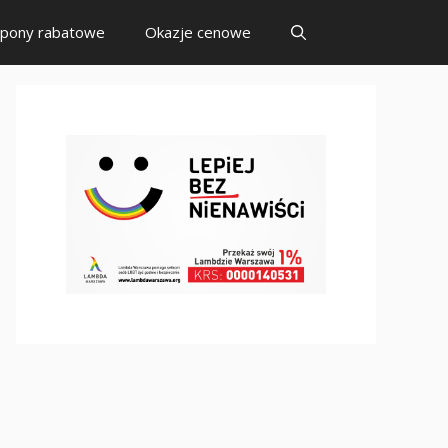
pony rabatowe
Okazje cenowe