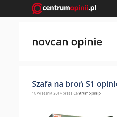
Przejdź
do
treści
novcan opinie
Szafa na broń S1 opini
16 września 2014
przez
Centrumopinii.pl