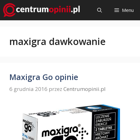
Przejdź
Menu
do
treści
maxigra dawkowanie
Maxigra Go opinie
6 grudnia 2016
przez
Centrumopinii.pl