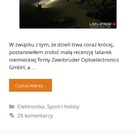
W związku z tym, że dzień trwa coraz krócej,
postanowiłem zrobić małą recenzję latarek
niemieckiej firmy Zweibrüder Optoelectronics
GmbH, a …
Czytaj więcej…
Kategorie
Elektronika
,
Sport i hobby
28 komentarzy