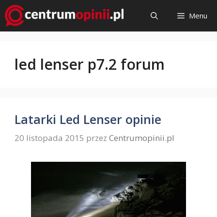
Przejdź
Menu
do
treści
led lenser p7.2 forum
Latarki Led Lenser opinie
20 listopada 2015
przez
Centrumopinii.pl