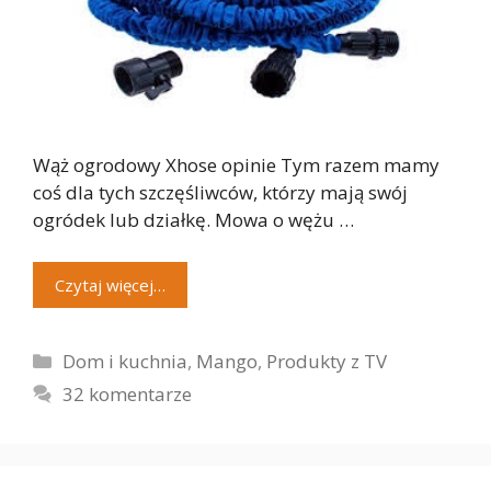
Wąż ogrodowy Xhose opinie Tym razem mamy
coś dla tych szczęśliwców, którzy mają swój
ogródek lub działkę. Mowa o wężu …
Czytaj więcej…
Kategorie
Dom i kuchnia
,
Mango
,
Produkty z TV
32 komentarze