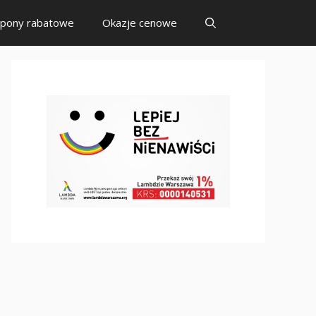
pony rabatowe
Okazje cenowe