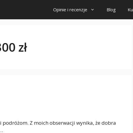
Opinie i recenzje
Blog
Ku
00 zł
i podróżom. Z moich obserwacji wynika, że dobra
 …