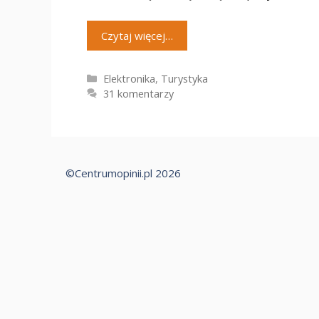
Czytaj więcej…
Kategorie
Elektronika
,
Turystyka
31 komentarzy
©Centrumopinii.pl 2026