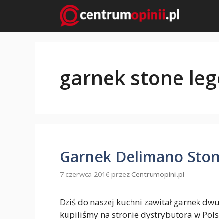
Przejdź
do
treści
garnek stone le
Garnek Delimano Ston
7 czerwca 2016
przez
Centrumopinii.pl
Dziś do naszej kuchni zawitał garnek d
kupiliśmy na stronie dystrybutora w Pols