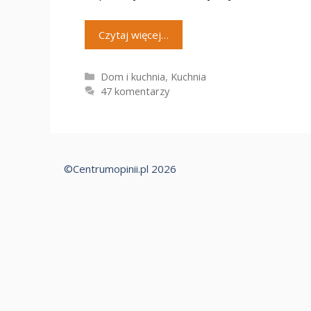
Czytaj więcej…
Kategorie
Dom i kuchnia
,
Kuchnia
47 komentarzy
©Centrumopinii.pl 2026