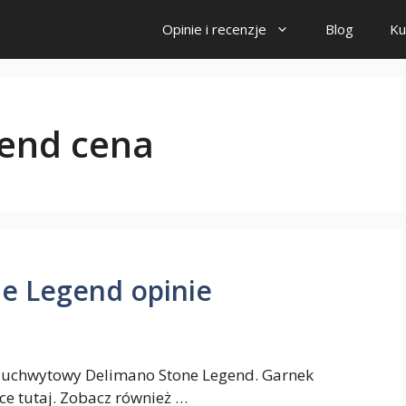
Opinie i recenzje
Blog
Ku
gend cena
e Legend opinie
wuuchwytowy Delimano Stone Legend. Garnek
ce tutaj. Zobacz również …