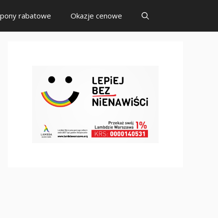
pony rabatowe
Okazje cenowe