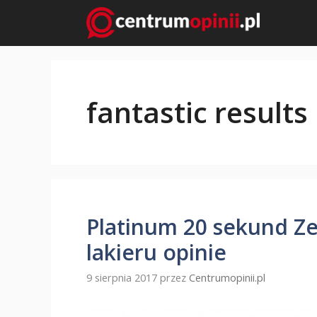
Przejdź
do
treści
fantastic results
Platinum 20 sekund Ze
lakieru opinie
9 sierpnia 2017
przez
Centrumopinii.pl