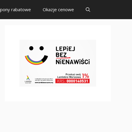
pony rabatowe
Okazje cenowe