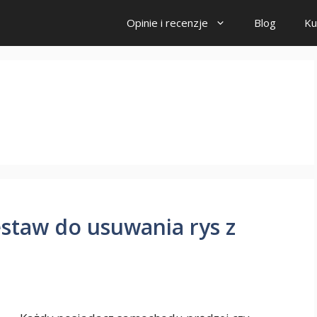
Opinie i recenzje
Blog
Ku
staw do usuwania rys z