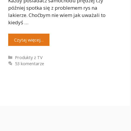
Każdy posiadacz samochodu prędzej czy
później spotka się z problemem rys na
lakierze. Choćbym nie wiem jak uważali to
kiedyś …
Czytaj więcej…
Kategorie
Produkty z TV
53 komentarze