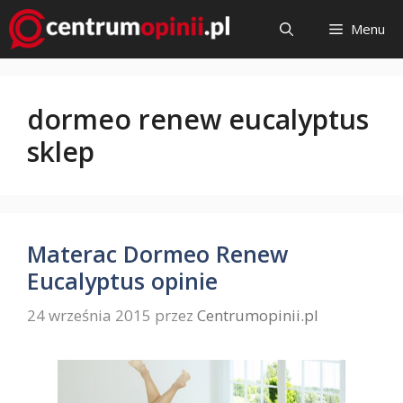
Przejdź
Menu
do
treści
dormeo renew eucalyptus
sklep
Materac Dormeo Renew
Eucalyptus opinie
24 września 2015
przez
Centrumopinii.pl