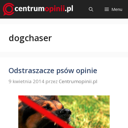
Przejdź
Menu
do
treści
dogchaser
Odstraszacze psów opinie
9 kwietnia 2014
przez
Centrumopinii.pl