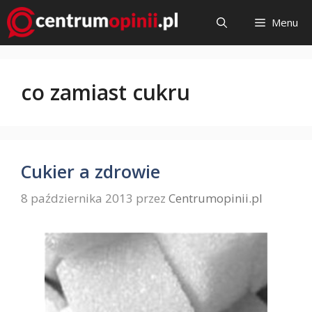
Przejdź
Menu
do
treści
co zamiast cukru
Cukier a zdrowie
8 października 2013
przez
Centrumopinii.pl