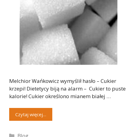
Melchior Wańkowicz wymyślił hasło – Cukier
krzepi! Dietetycy biją na alarm – Cukier to puste
kalorie! Cukier określono mianem białej …
Czytaj więcej…
Kategorie
Blog