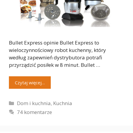
Bullet Express opinie Bullet Express to
wieloczynnościowy robot kuchenny, który
według zapewnień dystrybutora potrafi
przyrządzić posiłek w 8 minut. Bullet …
Czytaj więcej…
Kategorie
Dom i kuchnia
,
Kuchnia
74 komentarze