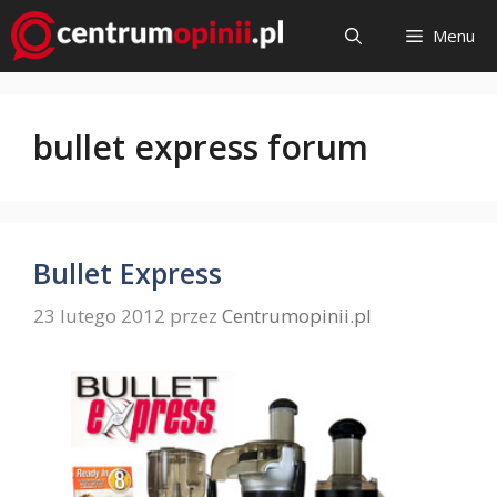
Przejdź
Menu
do
treści
bullet express forum
Bullet Express
23 lutego 2012
przez
Centrumopinii.pl