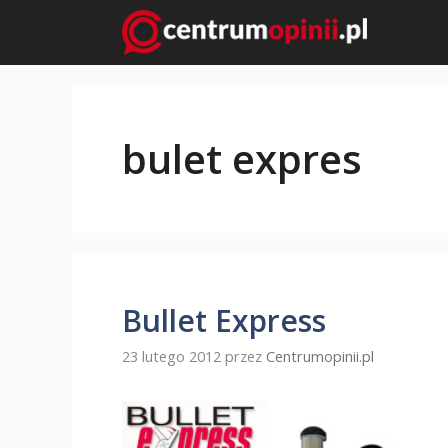
Przejdź
do
treści
bulet expres
Bullet Express
23 lutego 2012
przez
Centrumopinii.pl