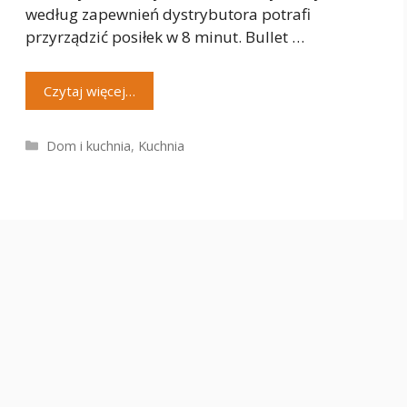
według zapewnień dystrybutora potrafi
przyrządzić posiłek w 8 minut. Bullet …
Czytaj więcej…
Kategorie
Dom i kuchnia
,
Kuchnia