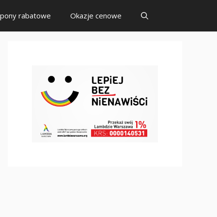
pony rabatowe
Okazje cenowe