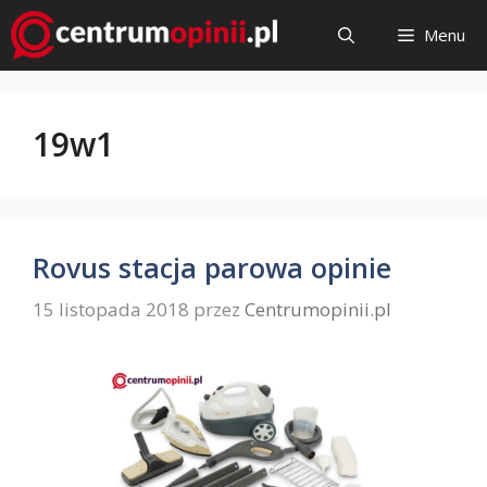
Przejdź
Menu
do
treści
19w1
Rovus stacja parowa opinie
15 listopada 2018
przez
Centrumopinii.pl