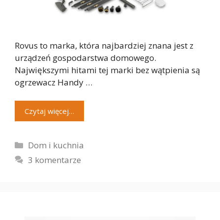
Rovus to marka, która najbardziej znana jest z
urządzeń gospodarstwa domowego.
Największymi hitami tej marki bez wątpienia są
ogrzewacz Handy …
Czytaj więcej…
Kategorie
Dom i kuchnia
3 komentarze